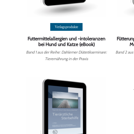
Weiterlesen
Verlagsprodukte
Futtermittelallergien und -intoleranzen
Fütteru
bei Hund und Katze (eBook)
M
Band 1 aus der Reihe: Dahlemer Diätetikseminare:
Band 2 aus
Tierernährung in der Praxis