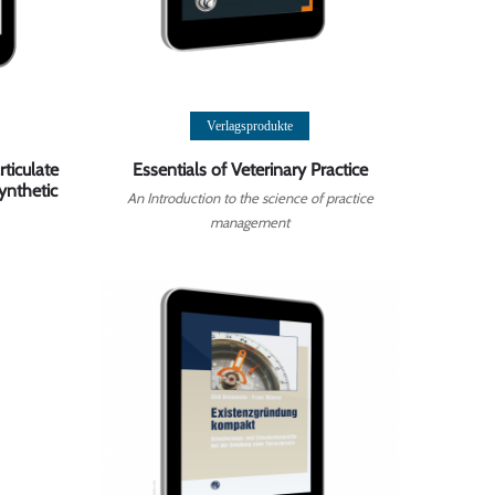
Weiterlesen
Verlagsprodukte
ticulate
Essentials of Veterinary Practice
ynthetic
An Introduction to the science of practice
management