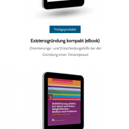
Weiterlesen
Verlagsprodukte
Existenzgründung kompakt (eBook)
Orientierungs- und Entscheidungshilfe bei der
Gründung einer Tierarztpraxis