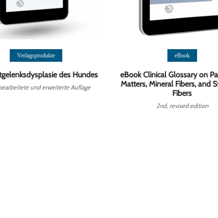
Weiterlesen
Weiterlesen
Verlagsprodukte
eBook
tgelenksdysplasie des Hundes
eBook Clinical Glossary on Par
Matters, Mineral Fibers, and S
bearbeitete und erweiterte Auflage
Fibers
2nd, revised edition